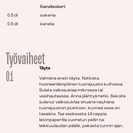
Kanelisokeri
0.5 dl
sokeria
0.5 dl
kanelia
Työvaiheet
Täyte
01
Valmista ensin täyte. Notkista
huoneenlämpöinen tuorejuusto kulhossa.
Sulata valkosuklaa mikrossa tai
vesihauteessa. Anna jäähtyä hetki. Sekoita
sulanut valkosuklaa ohuena nauhana
tuorejuuston joukkoon, kunnes seos on
tasaista. Tee seoksesta 14 nappia
leivinpaperilla vuoratun pellin tai
leikkuulaudan päälle, pakasta tunnin ajan.