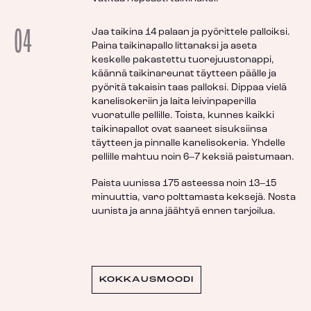
04
Jaa taikina 14 palaan ja pyörittele palloiksi.
Paina taikinapallo littanaksi ja aseta
keskelle pakastettu tuorejuustonappi,
käännä taikinareunat täytteen päälle ja
pyöritä takaisin taas palloksi. Dippaa vielä
kanelisokeriin ja laita leivinpaperilla
vuoratulle pellille. Toista, kunnes kaikki
taikinapallot ovat saaneet sisuksiinsa
täytteen ja pinnalle kanelisokeria. Yhdelle
pellille mahtuu noin 6–7 keksiä paistumaan.
Paista uunissa 175 asteessa noin 13–15
minuuttia, varo polttamasta keksejä. Nosta
uunista ja anna jäähtyä ennen tarjoilua.
KOKKAUSMOODI