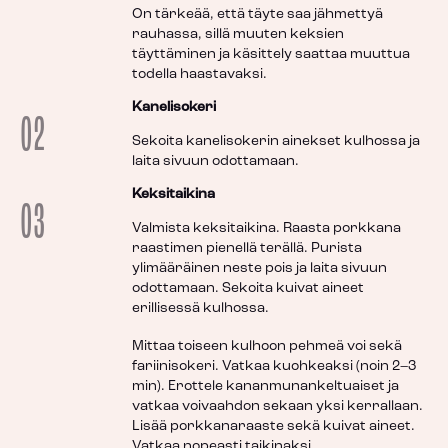
On tärkeää, että täyte saa jähmettyä
rauhassa, sillä muuten keksien
täyttäminen ja käsittely saattaa muuttua
todella haastavaksi.
Kanelisokeri
02
Sekoita kanelisokerin ainekset kulhossa ja
laita sivuun odottamaan.
Keksitaikina
03
Valmista keksitaikina. Raasta porkkana
raastimen pienellä terällä. Purista
ylimääräinen neste pois ja laita sivuun
odottamaan. Sekoita kuivat aineet
erillisessä kulhossa.
Mittaa toiseen kulhoon pehmeä voi sekä
fariinisokeri. Vatkaa kuohkeaksi (noin 2–3
min). Erottele kananmunankeltuaiset ja
vatkaa voivaahdon sekaan yksi kerrallaan.
Lisää porkkanaraaste sekä kuivat aineet.
Vatkaa nopeasti taikinaksi.