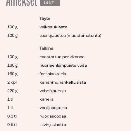
Ainekset
14 KPL
Täyte
100 g
valkosuklaata
100 g
tuorejuustoa (maustamatonta)
Taikina
100 g
raastettua porkkanaa
160 g
huoneenlämpöistä voita
160 g
fariinisokeria
2 kpl
kananmunankeltuaista
220 g
vehnäjauhoja
1 tl
kanelia
1 tl
vaniljasokeria
0.5 tl
ruokasoodaa
0.5 tl
leivinjauhetta