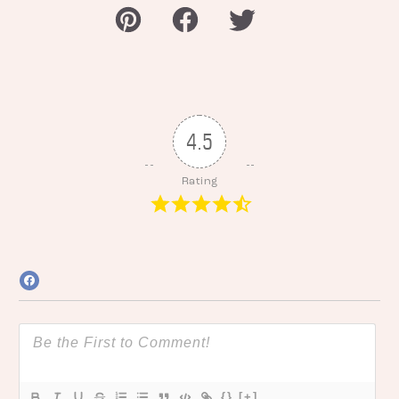
4.5
Rating
{}
[+]