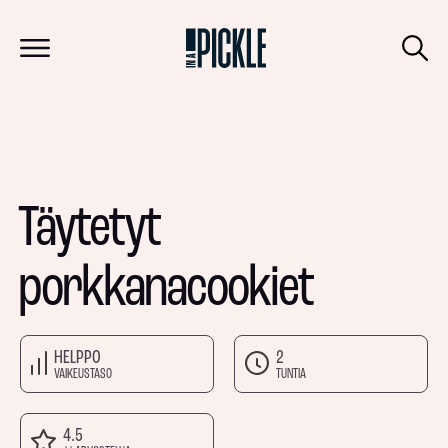
Täytetyt
porkkanacookiet
HELPPO
2
VAIKEUSTASO
TUNTIA
4.5