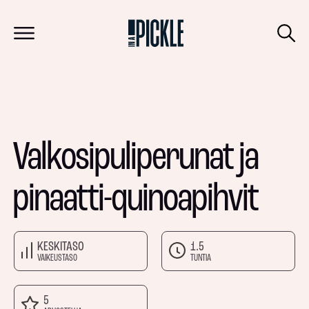
Valkosipuliperunat ja
pinaatti-quinoapihvit
KESKITASO
1.5
VAIKEUSTASO
TUNTIA
5