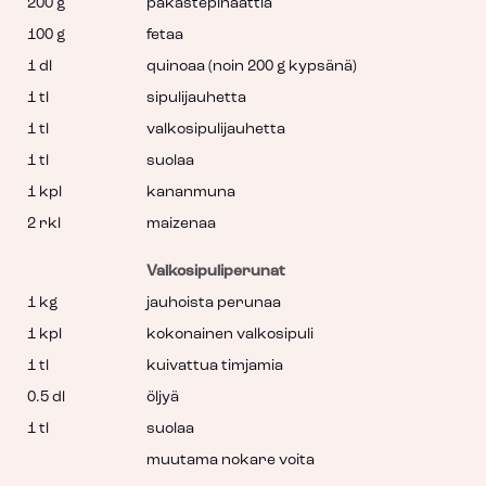
200 g
pakastepinaattia
100 g
fetaa
1 dl
quinoaa (noin 200 g kypsänä)
1 tl
sipulijauhetta
1 tl
valkosipulijauhetta
1 tl
suolaa
1 kpl
kananmuna
2 rkl
maizenaa
Valkosipuliperunat
1 kg
jauhoista perunaa
1 kpl
kokonainen valkosipuli
1 tl
kuivattua timjamia
0.5 dl
öljyä
1 tl
suolaa
muutama nokare voita