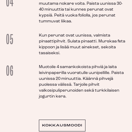
04
muutama nokare voita. Paista uunissa 30-
40 minuuttia tai kunnes perunat ovat
kypsiä. Peitä vuoka foliolla, jos perunat
tummuvat liikaa.
05
Kun perunat ovat uunissa, valmista
pinaattipihvit. Sulata pinaatti. Murskaa feta
kippoon ja lisää muut ainekset, sekoita
tasaiseksi.
06
Muotoile 4 samankokoista pihviä ja laita
leivinpaperilla vuoratulle uunipellille. Paista
uunissa 20 minuuttia. Käännä pihvejä
puolessa välissä. Tarjoile pihvit
valkosipuliperunoiden sekä turkkilaisen
jogurtin kera.
KOKKAUSMOODI