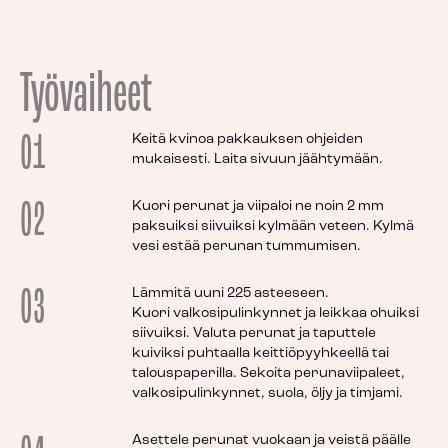
Työvaiheet
01
Keitä kvinoa pakkauksen ohjeiden
mukaisesti. Laita sivuun jäähtymään.
02
Kuori perunat ja viipaloi ne noin 2 mm
paksuiksi siivuiksi kylmään veteen. Kylmä
vesi estää perunan tummumisen.
03
Lämmitä uuni 225 asteeseen.
Kuori valkosipulinkynnet ja leikkaa ohuiksi
siivuiksi. Valuta perunat ja taputtele
kuiviksi puhtaalla keittiöpyyhkeellä tai
talouspaperilla. Sekoita perunaviipaleet,
valkosipulinkynnet, suola, öljy ja timjami.
Asettele perunat vuokaan ja veistä päälle