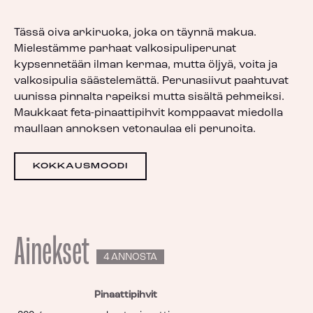
Tässä oiva arkiruoka, joka on täynnä makua.
Mielestämme parhaat valkosipuliperunat
kypsennetään ilman kermaa, mutta öljyä, voita ja
valkosipulia säästelemättä. Perunasiivut paahtuvat
uunissa pinnalta rapeiksi mutta sisältä pehmeiksi.
Maukkaat feta-pinaattipihvit komppaavat miedolla
maullaan annoksen vetonaulaa eli perunoita.
KOKKAUSMOODI
Ainekset
4 ANNOSTA
Pinaattipihvit