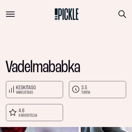
Vadelmababka
KESKITASO
3.5
VAIKEUSTASO
TUNTIA
4.6
8 ARVOSTELUA