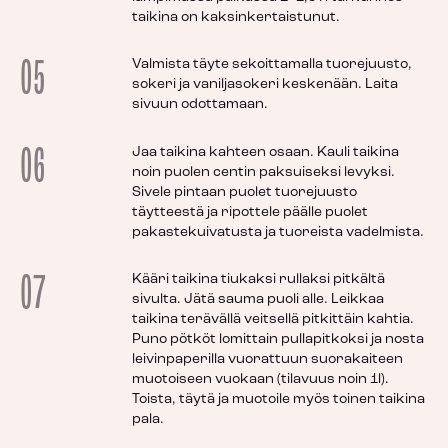
taikina on kaksinkertaistunut.
05
Valmista täyte sekoittamalla tuorejuusto,
sokeri ja vaniljasokeri keskenään. Laita
sivuun odottamaan.
06
Jaa taikina kahteen osaan. Kauli taikina
noin puolen centin paksuiseksi levyksi.
Sivele pintaan puolet tuorejuusto
täytteestä ja ripottele päälle puolet
pakastekuivatusta ja tuoreista vadelmista.
07
Kääri taikina tiukaksi rullaksi pitkältä
sivulta. Jätä sauma puoli alle. Leikkaa
taikina terävällä veitsellä pitkittäin kahtia.
Puno pötköt lomittain pullapitkoksi ja nosta
leivinpaperilla vuorattuun suorakaiteen
muotoiseen vuokaan (tilavuus noin 1l).
Toista, täytä ja muotoile myös toinen taikina
pala.