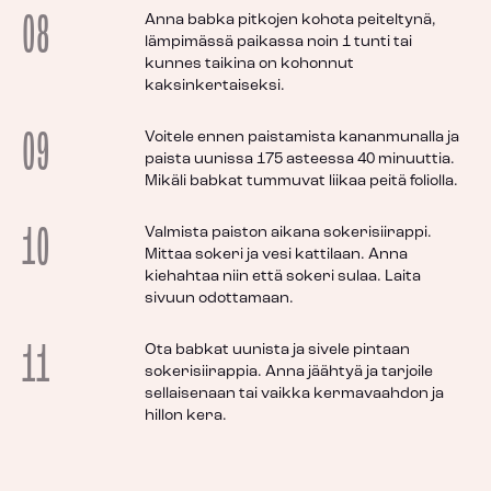
08
Anna babka pitkojen kohota peiteltynä,
lämpimässä paikassa noin 1 tunti tai
kunnes taikina on kohonnut
kaksinkertaiseksi.
09
Voitele ennen paistamista kananmunalla ja
paista uunissa 175 asteessa 40 minuuttia.
Mikäli babkat tummuvat liikaa peitä foliolla.
10
Valmista paiston aikana sokerisiirappi.
Mittaa sokeri ja vesi kattilaan. Anna
kiehahtaa niin että sokeri sulaa. Laita
sivuun odottamaan.
11
Ota babkat uunista ja sivele pintaan
sokerisiirappia. Anna jäähtyä ja tarjoile
sellaisenaan tai vaikka kermavaahdon ja
hillon kera.