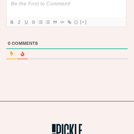
{}
[+]
0
COMMENTS