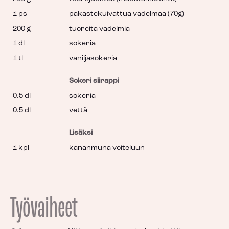
1 ps
pakastekuivattua vadelmaa (70g)
200 g
tuoreita vadelmia
1 dl
sokeria
1 tl
vaniljasokeria
Sokeri siirappi
0.5 dl
sokeria
0.5 dl
vettä
Lisäksi
1 kpl
kananmuna voiteluun
Työvaiheet