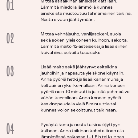
01
Mittaa esitaikinan ainekset kattilaan.
Lämmitä miedolla lämmöllä kunnes
aineksista muotoutuu tahnamainen taikina.
Nosta sivuun jäähtymään.
02
Mittaa vehnäjauho, vaniljasokeri, suola
sekä sokeri yleiskoneen kulhoon, sekoita.
Lämmitä maito 42-asteiseksi ja lisää siihen
kuivahiiva, sekoita tasaiseksi.
03
Lisää maito sekä jäähtynyt esitaikina
jauhoihin ja napsauta yleiskone käyntiin.
Anna pyöriä hetki ja lisää kananmuna ja
keltuainen yksi kerrallaan. Anna koneen
pyöriä noin 10 minuuttia ja lisää pehmeä voi
vähän kerrallaan. Anna koneen pyöriä
keskinopeudella vielä 5 minuuttia tai
kunnes voi on sekoittunut taikinaan.
04
Pysäytä kone ja nosta taikina öljyttyyn
kulhoon. Anna taikinan kohota liinan alla
lämpimässä paikassa 1–1,5 h tai kunnes