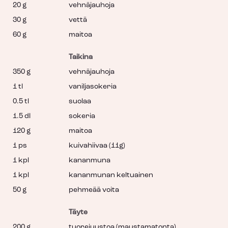
20 g
vehnäjauhoja
30 g
vettä
60 g
maitoa
Taikina
350 g
vehnäjauhoja
1 tl
vaniljasokeria
0.5 tl
suolaa
1.5 dl
sokeria
120 g
maitoa
1 ps
kuivahiivaa (11g)
1 kpl
kananmuna
1 kpl
kananmunan keltuainen
50 g
pehmeää voita
Täyte
200 g
tuorejuustoa (maustamatonta)