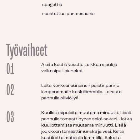
spagettia
raastettua parmesaania
Työvaiheet
01
Aloita kastikkeesta. Leikkaa sipuli ja
valkosipuli pieneksi.
02
Laita korkeareunainen paistinpannu
lämpenemään keskilämmölle. Lorauta
pannulle oliiviöljyä.
03
Kuullota sipuleita muutama minuutti. Lisää
pannulle tomaattipyree sekä sokeri. Jatka
kuullottamista muutama minuutti. Lisää
joukkoon tomaattimurska ja vesi. Keitä
kastiketta matalalla lämmöllä. Sekoita