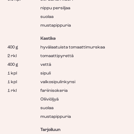
nippu persiljaa
suolaa
mustapippuria
Kastike
400 g
hyvälaatuista tomaattimurskaa
2 rkl
tomaattipyrettä
400 g
vettä
1 kpl
sipuli
1 kpl
valkosipulinkynsi
1 rkl
fariinisokeria
Oliiviöljyä
suolaa
mustapippuria
Tarjoiluun