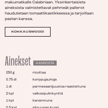
makumatkalle Calabriaan. Yksinkertaisista
aineksista valmistettavat pehmeät pallerot
haudutetaan tomaattikastikkeessa ja tarjoillaan
pastan kanssa.
KOKKAUSMOODI
Ainekset
4 ANNOSTA
250 g
ricottaa
0.75 dl
korppujauhoja
1 dl
parmesaanijuustoa raastettuna
2 kpl
valkosipulinkynttä
1 kpl
kananmuna
0.5 kpl
sitruunan kuori