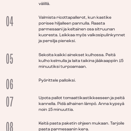
välillä.
04
Valmista ricottapallerot, kun kastike
porisee hiljalleen pannulla. Raasta
parmesaani ja keltainen osa sitruunan
kuoresta. Leikkaa myös valkosipulinkynnet
ja persilja pieneksi.
05
Sekoita kaikki ainekset kulhossa. Peitä
kulho kelmulla ja laita taikina jääkaappiin 15
minuutiksi turpoamaan.
06
Pyörittele palloiksi.
07
Upota pallot tomaattikastikkeeseen ja peitä
kannella. Pidä alhainen lämpö. Anna kypsyä
noin 15 minuuttia.
08
Keitä pasta paketin ohjeen mukaan. Tarjoile
pasta parmesaanin kera.