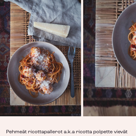
Pehmeät ricottapallerot a.k.a ricotta polpette vievät