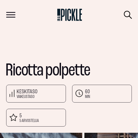
Ricotta polpette
KESKITASO
60
VAIKEUSTASO
MIN
5
5 ARVOSTELUA