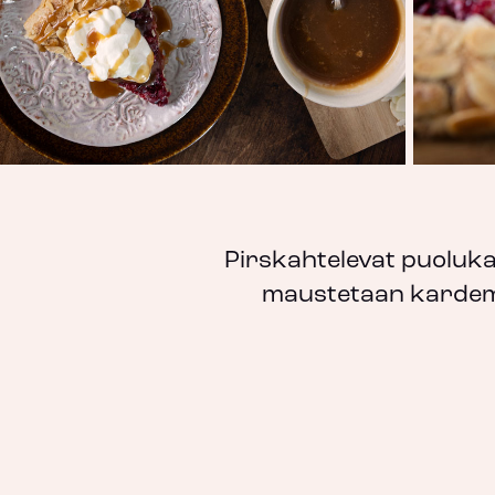
Pirskahtelevat puolukat
maustetaan kardemum