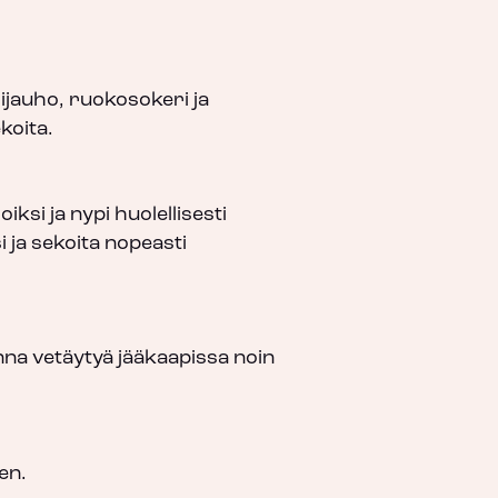
ijauho, ruokosokeri ja
oita.
oiksi ja nypi huolellisesti
i ja sekoita nopeasti
nna vetäytyä jääkaapissa noin
en.