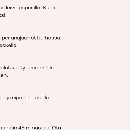
na leivinpaperille. Kauli
si.
ja perunajauhot kulhossa.
eskelle.
olukkatäytteen päälle
äen.
a ja ripottele päälle
sa noin 45 minuuttia. Ota