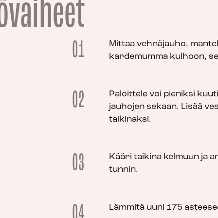
övaiheet
01
Mittaa vehnäjauho, mantel
kardemumma kulhoon, sek
02
Paloittele voi pieniksi kuuti
jauhojen sekaan. Lisää ves
taikinaksi.
03
Kääri taikina kelmuun ja a
tunnin.
04
Lämmitä uuni 175 asteese