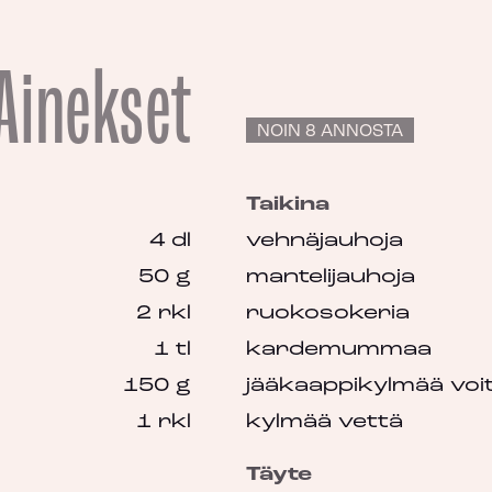
Ainekset
NOIN 8 ANNOSTA
Taikina
4 dl
vehnäjauhoja
50 g
mantelijauhoja
2 rkl
ruokosokeria
1 tl
kardemummaa
150 g
jääkaappikylmää voi
1 rkl
kylmää vettä
Täyte