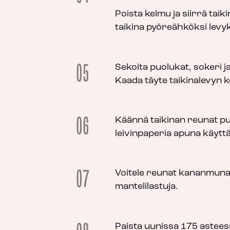
Poista kelmu ja siirrä taiki
taikina pyöreähköksi levyk
05
Sekoita puolukat, sokeri 
Kaada täyte taikinalevyn k
06
Käännä taikinan reunat pu
leivinpaperia apuna käytt
07
Voitele reunat kananmunall
mantelilastuja.
Paista uunissa 175 astees