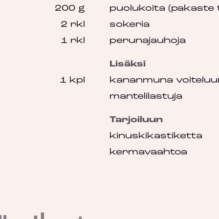
200 g
puolukoita (pakaste 
2 rkl
sokeria
1 rkl
perunajauhoja
Lisäksi
1 kpl
kananmuna voiteluu
mantelilastuja
Tarjoiluun
kinuskikastiketta
kermavaahtoa