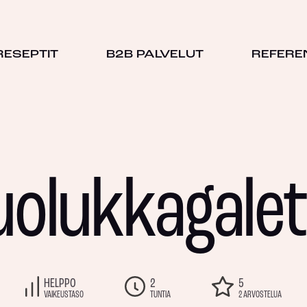
RESEPTIT
B2B PALVELUT
REFERE
uolukkagalet
HELPPO
2
5
VAIKEUSTASO
TUNTIA
2 ARVOSTELUA