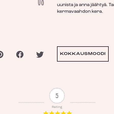
08
uunista ja anna jäähtyä. Ta
kermavaahdon kera.
KOKKAUSMOODI
5
Rating