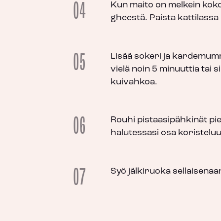
04
Kun maito on melkein koko
gheestä. Paista kattilassa 
05
Lisää sokeri ja kardemumm
vielä noin 5 minuuttia tai
kuivahkoa.
06
Rouhi pistaasipähkinät pie
halutessasi osa koristeluu
07
Syö jälkiruoka sellaisenaa