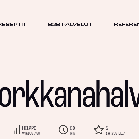
RESEPTIT
B2B PALVELUT
REFERE
orkkanahal
HELPPO
30
5
VAIKEUSTASO
MIN
1 ARVOSTELUA