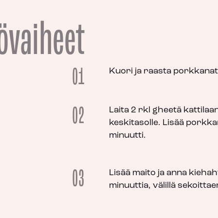
övaiheet
01
Kuori ja raasta porkkanat
02
Laita 2 rkl gheetä kattila
keskitasolle. Lisää porkk
minuutti.
03
Lisää maito ja anna kiehah
minuuttia, välillä sekoittae