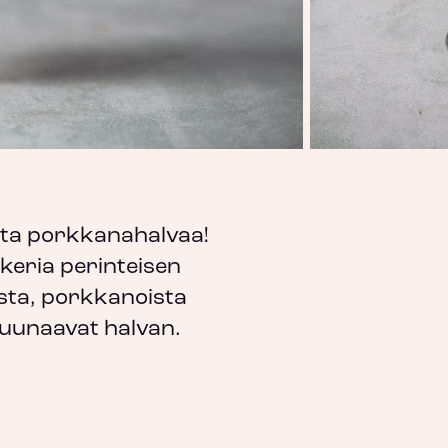
ista porkkanahalvaa!
okeria perinteisen
esta, porkkanoista
ruunaavat halvan.