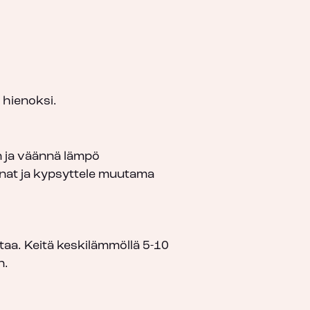
 hienoksi.
an ja väännä lämpö
anat ja kypsyttele muutama
taa. Keitä keskilämmöllä 5-10
n.