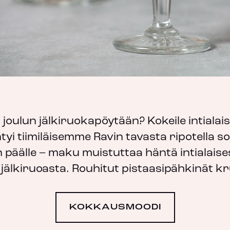
 joulun jälkiruokapöytään? Kokeile intiala
tyi tiimiläisemme Ravin tavasta ripotella s
päälle – maku muistuttaa häntä intialais
 jälkiruoasta. Rouhitut pistaasipähkinät k
KOKKAUSMOODI