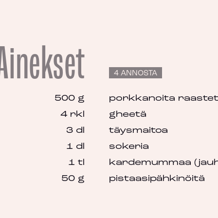
Ainekset
4 ANNOSTA
500 g
porkkanoita raaste
4 rkl
gheetä
3 dl
täysmaitoa
1 dl
sokeria
1 tl
kardemummaa (jauh
50 g
pistaasipähkinöitä