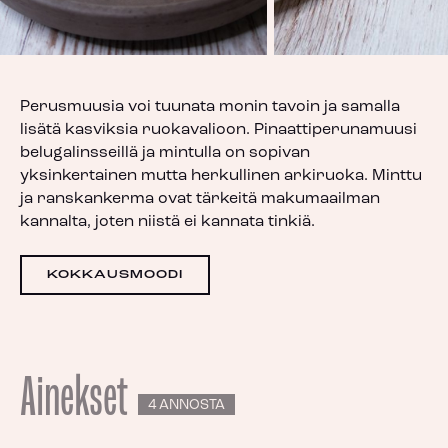
Perusmuusia voi tuunata monin tavoin ja samalla
lisätä kasviksia ruokavalioon. Pinaattiperunamuusi
belugalinsseillä ja mintulla on sopivan
yksinkertainen mutta herkullinen arkiruoka. Minttu
ja ranskankerma ovat tärkeitä makumaailman
kannalta, joten niistä ei kannata tinkiä.
KOKKAUSMOODI
Ainekset
4 ANNOSTA