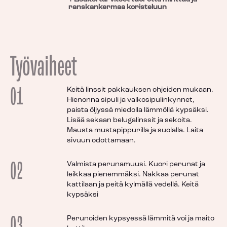
ranskankermaa koristeluun
Työvaiheet
01
Keitä linssit pakkauksen ohjeiden mukaan.
Hienonna sipuli ja valkosipulinkynnet,
paista öljyssä miedolla lämmöllä kypsäksi.
Lisää sekaan belugalinssit ja sekoita.
Mausta mustapippurilla ja suolalla. Laita
sivuun odottamaan.
02
Valmista perunamuusi. Kuori perunat ja
leikkaa pienemmäksi. Nakkaa perunat
kattilaan ja peitä kylmällä vedellä. Keitä
kypsäksi
03
Perunoiden kypsyessä lämmitä voi ja maito