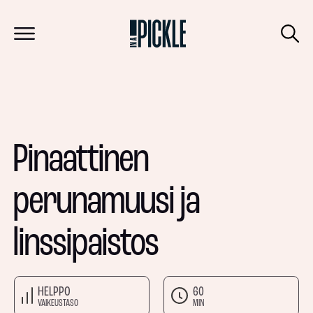
Pinaattinen
perunamuusi ja
linssipaistos
HELPPO
60
VAIKEUSTASO
MIN