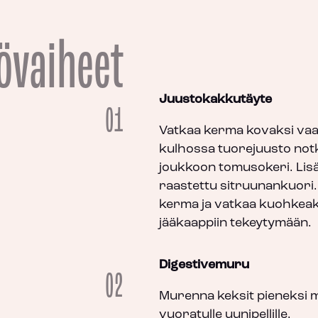
övaiheet
Juustokakkutäyte
01
Vatkaa kerma kovaksi vaa
kulhossa tuorejuusto notke
joukkoon tomusokeri. Lisä
raastettu sitruunankuori. 
kerma ja vatkaa kuohkeaks
jääkaappiin tekeytymään.
Digestivemuru
02
Murenna keksit pieneksi mu
vuoratulle uunipellille.