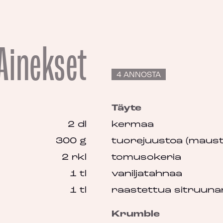
Ainekset
4 ANNOSTA
Täyte
2 dl
kermaa
300 g
tuorejuustoa (maus
2 rkl
tomusokeria
1 tl
vaniljatahnaa
1 tl
raastettua sitruun
Krumble