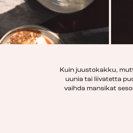
Kuin juustokakku, mutt
uunia tai liivatetta pu
vaihda mansikat seson