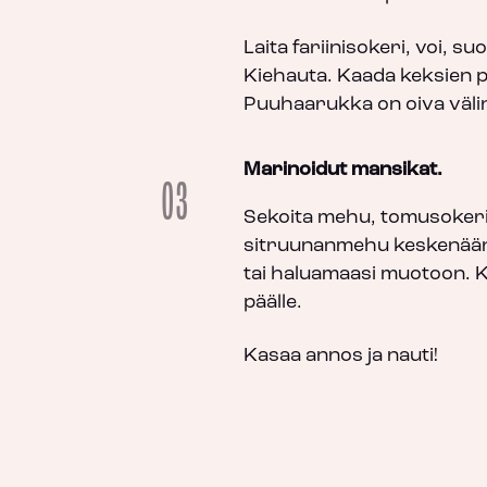
Laita fariinisokeri, voi, suo
Kiehauta. Kaada keksien pä
Puuhaarukka on oiva välin
Marinoidut mansikat.
03
Sekoita mehu, tomusokeri,
sitruunanmehu keskenään.
tai haluamaasi muotoon. 
päälle.
Kasaa annos ja nauti!