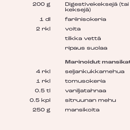
200 g
Digestivekeksejä (ta
keksejä)
1 dl
fariinisokeria
2 rkl
voita
tilkka vettä
ripaus suolaa
Marinoidut mansika
4 rkl
seljankukkamehua
1 rkl
tomusokeria
0.5 tl
vaniljatahnaa
0.5 kpl
sitruunan mehu
250 g
mansikoita