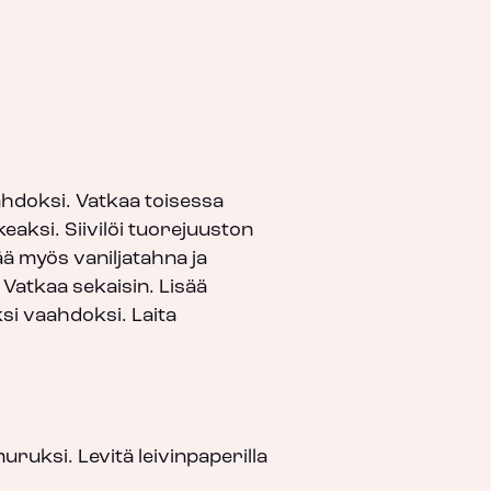
hdoksi. Vatkaa toisessa
aksi. Siivilöi tuorejuuston
ä myös vaniljatahna ja
Vatkaa sekaisin. Lisää
i vaahdoksi. Laita
ruksi. Levitä leivinpaperilla