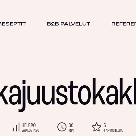
RESEPTIT
B2B PALVELUT
REFERE
kajuustoka
HELPPO
30
5
VAIKEUSTASO
MIN
4 ARVOSTELUA