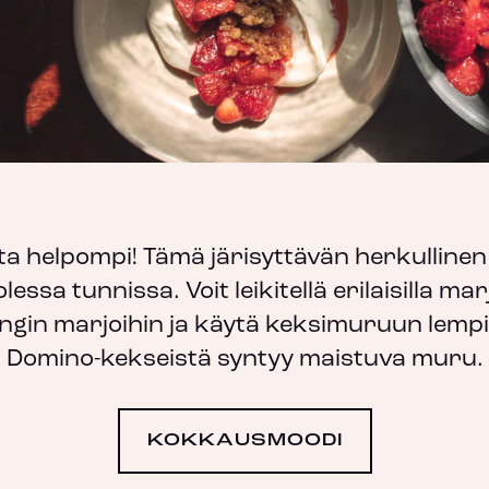
a helpompi! Tämä järisyttävän herkullinen 
olessa tunnissa. Voit leikitellä erilaisilla ma
gin marjoihin ja käytä keksimuruun lempi
Domino-kekseistä syntyy maistuva muru.
KOKKAUSMOODI