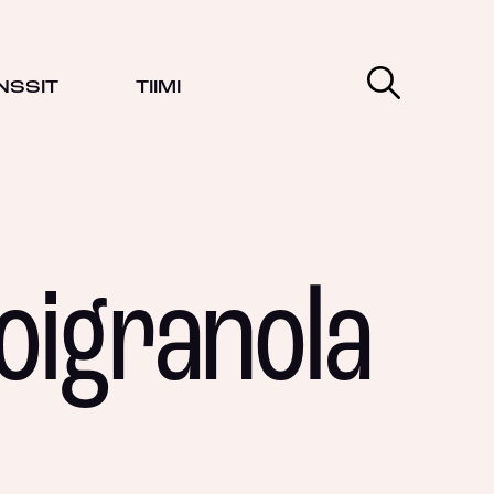
NSSIT
TIIMI
igranola