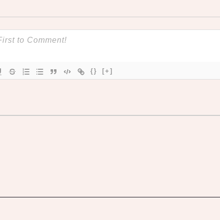
{}
[+]