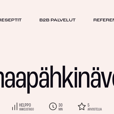
RESEPTIT
B2B PALVELUT
REFERE
aapähkinävo
HELPPO
30
5
VAIKEUSTASO
MIN
ARVOSTELUA