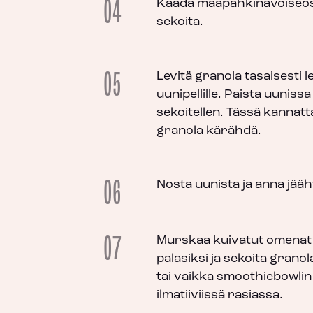
04
Kaada maapähkinävoiseos 
sekoita.
05
Levitä granola tasaisesti l
uunipellille. Paista uunissa
sekoitellen. Tässä kannatta
granola kärähdä.
06
Nosta uunista ja anna jääh
07
Murskaa kuivatut omenat 
palasiksi ja sekoita granol
tai vaikka smoothiebowlin 
ilmatiiviissä rasiassa.