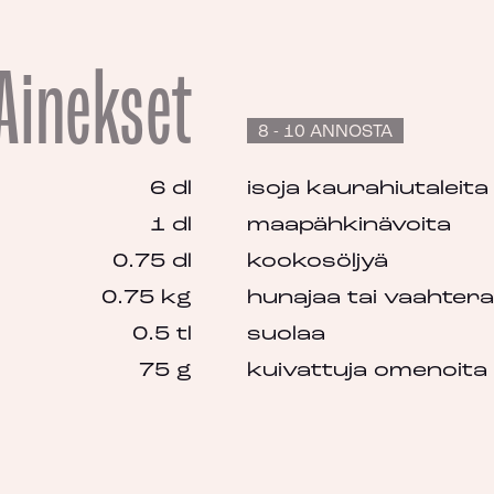
Ainekset
8 - 10 ANNOSTA
6 dl
isoja kaurahiutaleita
1 dl
maapähkinävoita
0.75 dl
kookosöljyä
0.75 kg
hunajaa tai vaahtera
0.5 tl
suolaa
75 g
kuivattuja omenoita