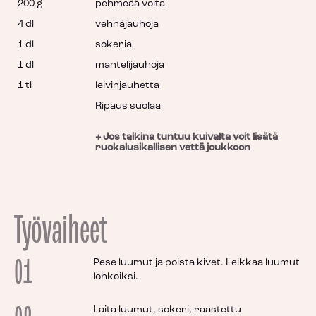
200 g
pehmeää voita
4 dl
vehnäjauhoja
1 dl
sokeria
1 dl
mantelijauhoja
1 tl
leivinjauhetta
Ripaus suolaa
+ Jos taikina tuntuu kuivalta voit lisätä
ruokalusikallisen vettä joukkoon
Työvaiheet
01
Pese luumut ja poista kivet. Leikkaa luumut
lohkoiksi.
Laita luumut, sokeri, raastettu