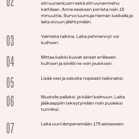
02
sitruunankuori sekä sitruunanmehu
kattilaan. Anna seoksen porista noin 15
minuuttia. Survo luumuja hieman lusikalla ja
laita sivuun jäähtymään.
03
Valmista taikina. Laita pehmennyt voi
kulhoon.
04
Mittaa kaikki kuivat aineet erilliseen
kulhoon ja siivilöi ne voin joukkoon.
05
Lisää vesi ja sekoita nopeasti taikinaksi.
06
Muotoile palloksi ja kääri kelmuun. Laita
jääkaappiin tekeytymään noin puoleksi
tunniksi.
07
Laita uuni lämpenemään 175 asteeseen.