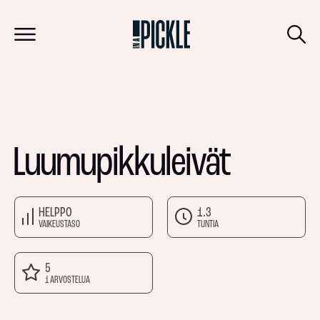
Luumupikkuleivät
HELPPO
1.3
VAIKEUSTASO
TUNTIA
5
1 ARVOSTELUA