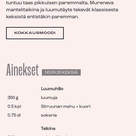
tuntuu taas pikkuisen paremmalta.⁠ Mureneva
mantelitaikina ja luumutäyte tekevät klassisesta
keksistä entistäkin paremman.
KOKKAUSMOODI
Ainekset
NOIN 20 KEKSIÄ
Luumuhillo
350 g
luumuja
0.5 kpl
Sitruunan mehu + kuori
0.75 dl
sokeria
Taikina