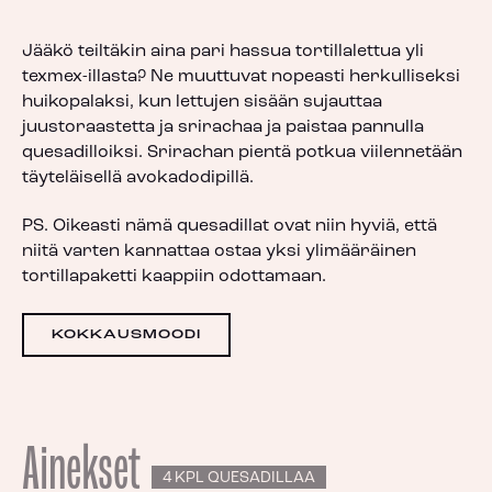
Jääkö teiltäkin aina pari hassua tortillalettua yli
texmex-illasta? Ne muuttuvat nopeasti herkulliseksi
huikopalaksi, kun lettujen sisään sujauttaa
juustoraastetta ja srirachaa ja paistaa pannulla
quesadilloiksi. Srirachan pientä potkua viilennetään
täyteläisellä avokadodipillä.
PS. Oikeasti nämä quesadillat ovat niin hyviä, että
niitä varten kannattaa ostaa yksi ylimääräinen
tortillapaketti kaappiin odottamaan.
KOKKAUSMOODI
Ainekset
4 KPL QUESADILLAA