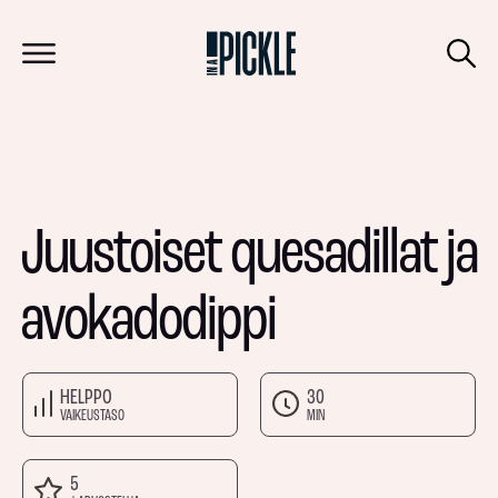
Juustoiset quesadillat ja
avokadodippi
HELPPO
30
VAIKEUSTASO
MIN
5