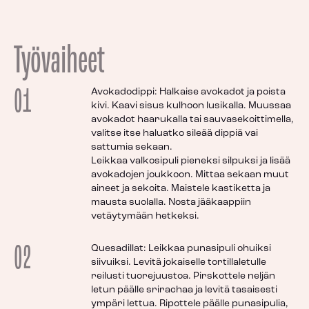
Työvaiheet
01
Avokadodippi: Halkaise avokadot ja poista
kivi. Kaavi sisus kulhoon lusikalla. Muussaa
avokadot haarukalla tai sauvasekoittimella,
valitse itse haluatko sileää dippiä vai
sattumia sekaan.
Leikkaa valkosipuli pieneksi silpuksi ja lisää
avokadojen joukkoon. Mittaa sekaan muut
aineet ja sekoita. Maistele kastiketta ja
mausta suolalla. Nosta jääkaappiin
vetäytymään hetkeksi.
02
Quesadillat: Leikkaa punasipuli ohuiksi
siivuiksi. Levitä jokaiselle tortillaletulle
reilusti tuorejuustoa. Pirskottele neljän
letun päälle srirachaa ja levitä tasaisesti
ympäri lettua. Ripottele päälle punasipulia,