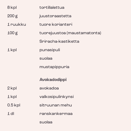
8 kpl
tortillalettua
200 g
juustoraastetta
1 ruukku
tuore korianteri
100 g
tuorejuustoa (maustamatonta)
Sriracha-kastiketta
1 kpl
punasipuli
suolaa
mustapippuria
Avokadodippi
2 kpl
avokadoa
1 kpl
valkosipulinkynsi
0.5 kpl
sitruunan mehu
1 dl
ranskankermaa
suolaa