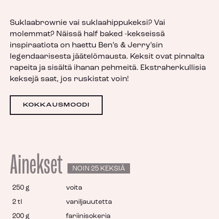
Suklaabrownie vai suklaahippukeksi? Vai
molemmat? Näissä half baked -kekseissä
inspiraatiota on haettu Ben’s & Jerry’sin
legendaarisesta jäätelömausta. Keksit ovat pinnalta
rapeita ja sisältä ihanan pehmeitä. Ekstraherkullisia
keksejä saat, jos ruskistat voin!
KOKKAUSMOODI
Ainekset
NOIN 25 KEKSIÄ
250 g
voita
2 tl
vaniljauutetta
200 g
fariinisokeria