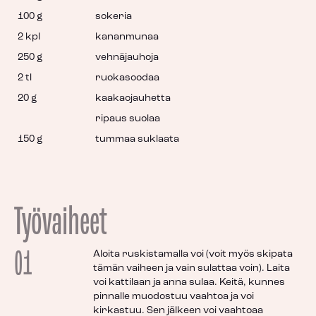
100 g
sokeria
2 kpl
kananmunaa
250 g
vehnäjauhoja
2 tl
ruokasoodaa
20 g
kaakaojauhetta
ripaus suolaa
150 g
tummaa suklaata
Työvaiheet
01
Aloita ruskistamalla voi (voit myös skipata
tämän vaiheen ja vain sulattaa voin). Laita
voi kattilaan ja anna sulaa. Keitä, kunnes
pinnalle muodostuu vaahtoa ja voi
kirkastuu. Sen jälkeen voi vaahtoaa