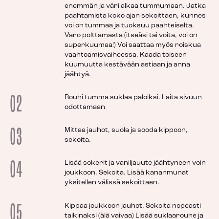
enemmän ja väri alkaa tummumaan. Jatka
paahtamista koko ajan sekoittaen, kunnes
voi on tummaa ja tuoksuu paahteiselta.
Varo polttamasta (itseäsi tai voita, voi on
superkuumaa!) Voi saattaa myös roiskua
vaahtoamisvaiheessa. Kaada toiseen
kuumuutta kestävään astiaan ja anna
jäähtyä.
02
Rouhi tumma suklaa paloiksi. Laita sivuun
odottamaan
03
Mittaa jauhot, suola ja sooda kippoon,
sekoita.
04
Lisää sokerit ja vaniljauute jäähtyneen voin
joukkoon. Sekoita. Lisää kananmunat
yksitellen välissä sekoittaen.
05
Kippaa joukkoon jauhot. Sekoita nopeasti
taikinaksi (älä vaivaa) Lisää suklaarouhe ja