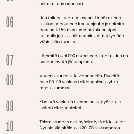
sekoita taas nopeasti.
06
Jaa taikina kahteen osaan. Lisää toiseen
taikina-annokseen kaakaojauhe ja sekoita
nopeasti. Peitä molemmat taikinakipot
kelmulla ja laita jääkaappiin jähmettymään
vähintään tunniksi.
07
Lämmitä uuni 200 asteeseen, kun taikina on
saanut levätä jääkaapissa.
08
Vuoraa uunipelti leivinpaperilla. Pyöritä
noin 20–25 vaaleaa taikinapalloa ja yhtä
monta tummaa.
09
Yhdistä vaalea ja tumma pallo, pyörittele
isoksi taikinapalloksi.
10
Toista, kunnes olet pyöritellyt kaikki keksit.
Nyt sinulla pitäisi olla 20–25 taikinapalloa.