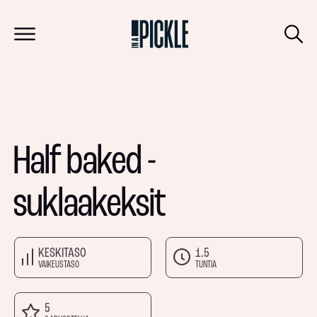
Half baked -
suklaakeksit
KESKITASO
1.5
VAIKEUSTASO
TUNTIA
5