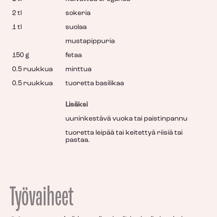
2 tl
sokeria
1 tl
suolaa
mustapippuria
150 g
fetaa
0.5 ruukkua
minttua
0.5 ruukkua
tuoretta basilikaa
Lisäksi
uuninkestävä vuoka tai paistinpannu
tuoretta leipää tai keitettyä riisiä tai
pastaa.
Työvaiheet