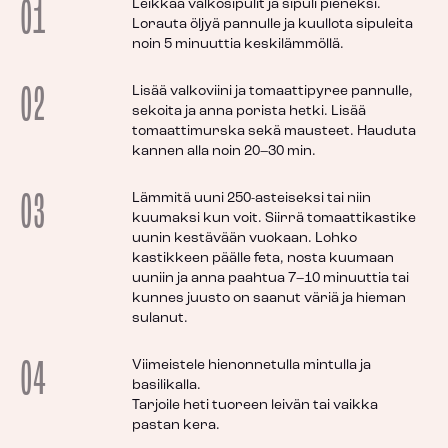
01
Leikkaa valkosipulit ja sipuli pieneksi.
Lorauta öljyä pannulle ja kuullota sipuleita
noin 5 minuuttia keskilämmöllä.
02
Lisää valkoviini ja tomaattipyree pannulle,
sekoita ja anna porista hetki. Lisää
tomaattimurska sekä mausteet. Hauduta
kannen alla noin 20–30 min.
03
Lämmitä uuni 250-asteiseksi tai niin
kuumaksi kun voit. Siirrä tomaattikastike
uunin kestävään vuokaan. Lohko
kastikkeen päälle feta, nosta kuumaan
uuniin ja anna paahtua 7–10 minuuttia tai
kunnes juusto on saanut väriä ja hieman
sulanut.
04
Viimeistele hienonnetulla mintulla ja
basilikalla.
Tarjoile heti tuoreen leivän tai vaikka
pastan kera.