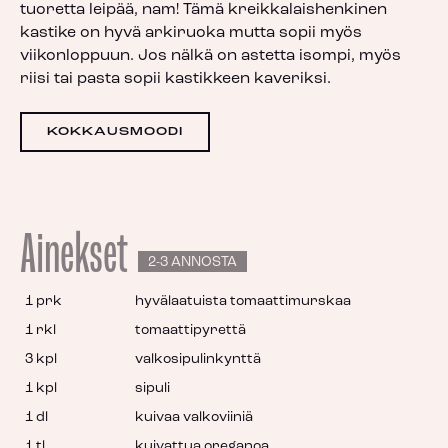
tuoretta leipää, nam! Tämä kreikkalaishenkinen
kastike on hyvä arkiruoka mutta sopii myös
viikonloppuun. Jos nälkä on astetta isompi, myös
riisi tai pasta sopii kastikkeen kaveriksi.
KOKKAUSMOODI
Ainekset
2-3 ANNOSTA
1 prk
hyvälaatuista tomaattimurskaa
1 rkl
tomaattipyrettä
3 kpl
valkosipulinkynttä
1 kpl
sipuli
1 dl
kuivaa valkoviiniä
1 tl
kuivattua oreganoa