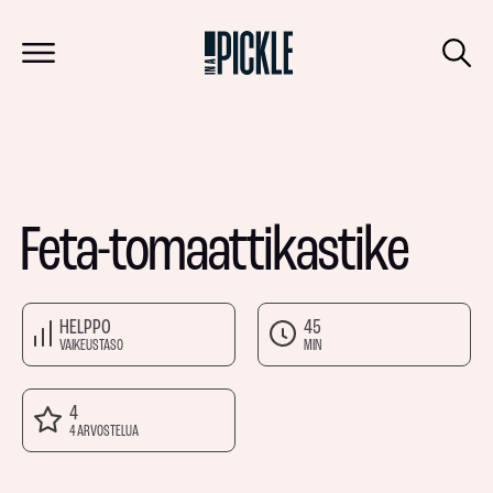
Feta-tomaattikastike
HELPPO
45
VAIKEUSTASO
MIN
4
4 ARVOSTELUA