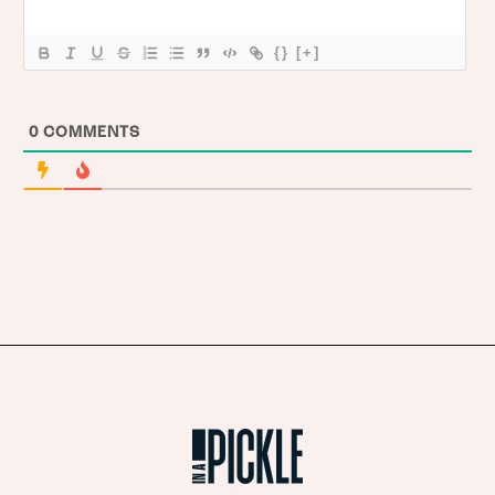
{}
[+]
0
COMMENTS