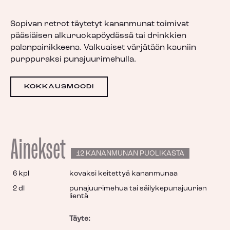
Sopivan retrot täytetyt kananmunat toimivat
pääsiäisen alkuruokapöydässä tai drinkkien
palanpainikkeena. Valkuaiset värjätään kauniin
purppuraksi punajuurimehulla.
KOKKAUSMOODI
Ainekset
12 KANANMUNAN PUOLIKASTA
6 kpl
kovaksi keitettyä kananmunaa
2 dl
punajuurimehua tai säilykepunajuurien
lientä
Täyte: