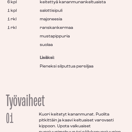
6 kpl
keitettyä kananmunankeltuaista
1 kpl
salottisipuli
1 rkl
majoneesia
1 rkl
ranskankermaa
mustapippuria
suolaa
Lisäksi:
Pieneksi silputtua persiljaa
Työvaiheet
01
Kuori keitetyt kananmunat. Puolita
pitkittäin ja kaavi keltuaiset varovasti
kippoon. Upota valkuaiset