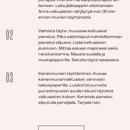
punajuurimehuun tai säilykepunajuurien
liemeen. Laita jääkaappiin odottamaan.
Anna valkuaisten värjäytyä noin 30 min
ennen munien täyttämistä.
02
Valmista täyte: muussaa keltuaiset
pieneksi. Pilko salottisipuli mahdollisimman
pieneksi silpuksi. Lisää keltuaisten
joukkoon. Mittaa sekaan majoneesi sekä
ranskankerma. Mausta suolalla ja
mustapippurilla. Sekoita täyte tasaiseksi.
03
Kananmunien täyttäminen: Kuivaa
kananmunanvalkuaiset varovasti
talouspaperilla. Lusikoi tai pursota
pursotinpussin avulla reilusti täytettä
valkuaisten koloon. Koristele pieneksi
silputulla persiljalla. Tarjoile heti.