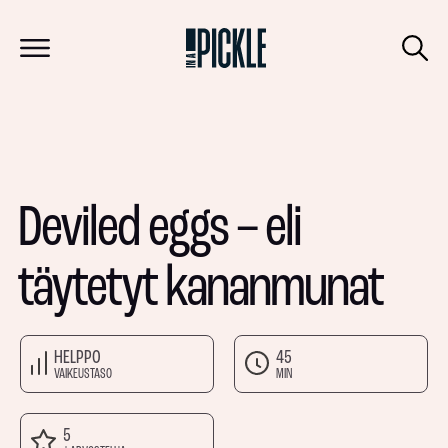
Deviled eggs – eli
täytetyt kananmunat
HELPPO
45
VAIKEUSTASO
MIN
5