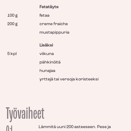
Fetatäyte
100 g
fetaa
200 g
creme fraiche
mustapippuria
Lisäksi
5 kpl
viikuna
pähkinöitä
hunajaa
yrttejä tai versoja koristeeksi
Työvaiheet
Lämmitä uuni 200 asteeseen. Pese ja