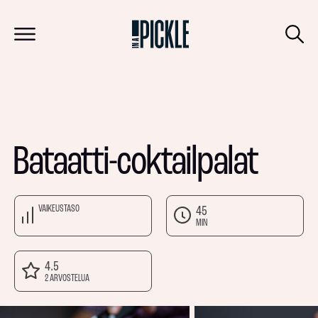
Bataatti-coktailpalat
VAIKEUSTASO
45
MIN
4.5
2 ARVOSTELUA