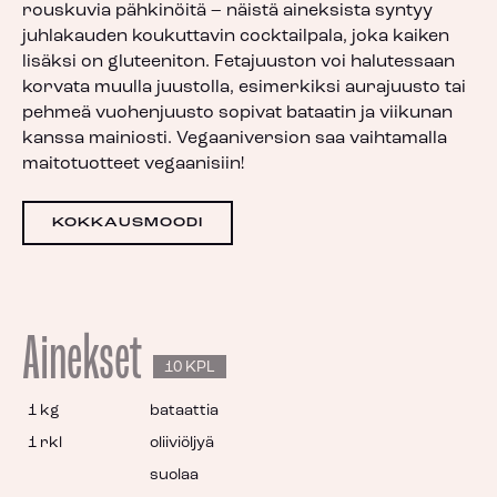
rouskuvia pähkinöitä – näistä aineksista syntyy
juhlakauden koukuttavin cocktailpala, joka kaiken
lisäksi on gluteeniton. Fetajuuston voi halutessaan
korvata muulla juustolla, esimerkiksi aurajuusto tai
pehmeä vuohenjuusto sopivat bataatin ja viikunan
kanssa mainiosti. Vegaaniversion saa vaihtamalla
maitotuotteet vegaanisiin!
KOKKAUSMOODI
Ainekset
10 KPL
1 kg
bataattia
1 rkl
oliiviöljyä
suolaa