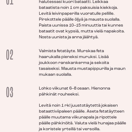
01
halutessasi kuori bataatti. Leikkaa
bataatista noin 1 cm paksuisia kiekkoja.
Levitä leivinpaperilla vuoratulle pellille.
Pirskottele päälle öljyä ja mausta suolalla.
Paista uunissa 10–15 minuuttia tai kunnes
bataatit ovat kypsiä, mutta vielä napakoita.
Nosta uunista ja anna jäähtyä.
02
Valmista fetatäyte. Murskaa feta
haarukalla pieneksi muruksi. Lisää
joukkoon ranskankerma ja sekoita
tasaiseksi. Mausta mustapippurilla ja maun
mukaan suolalla.
03
Lohko viikunat 6–8 osaan. Hienonna
pähkinät rouheeksi.
Levitä noin 1 rkl juustotäytettä jokaisen
bataattiviipaleen päälle. Aseta fetatäytteen
päälle muutama viikunapala ja ripottele
päälle pähkinöitä. Valuta vielä hunajaa päälle
ja koristele yrteillä tai versoilla.