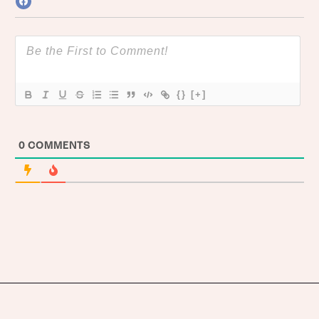
{}
[+]
0
COMMENTS