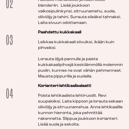
02
blenderiin. Lisää joukkoon
valkosipulinkynsi, sitruunamehu, suola,
oliiviöljy ja tahini. Surauta sileäksi tahnaksi.
Laita sivuun odottamaan.
Paahdettu kukkakaali
03
Leikkaa kukkakaali siivuiksi, ikään kuin
pihveiksi.
Lorauta öljyä pannulle ja paista
kukkakaalipihvejä keskilämmöllä molemmin
puolin, kunnes ne ovat vähän pehmenneet.
Mausta pippurilla ja suolalla.
Korianteri-lehtikaalisalaatti
04
Poista lehtikaalista lehtiruodit. Revi
suupaloiksi. Laita kippoon ja lorauta sekaan
oliiviöljy ja sitruunamehua. Anna lehtikaalille
kunnon hieronta, joka pehmittää
rakennetta. Silppua joukkoon korianteri.
Lisää suola ja sekoita.