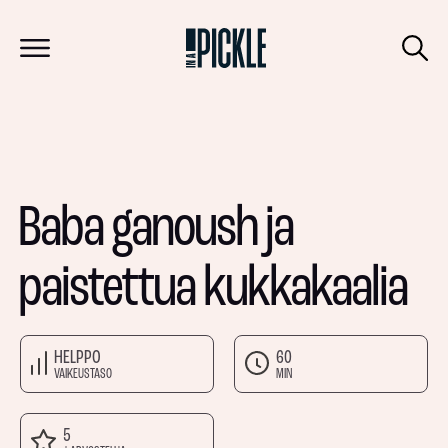
Baba ganoush ja
paistettua kukkakaalia
HELPPO
60
VAIKEUSTASO
MIN
5