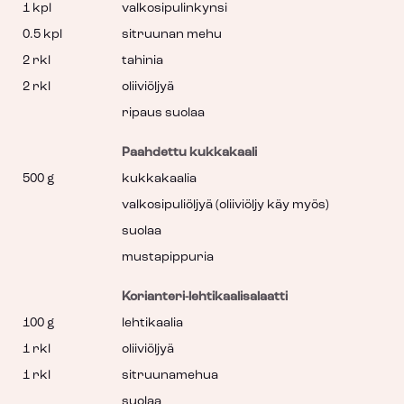
1 kpl
valkosipulinkynsi
0.5 kpl
sitruunan mehu
2 rkl
tahinia
2 rkl
oliiviöljyä
ripaus suolaa
Paahdettu kukkakaali
500 g
kukkakaalia
valkosipuliöljyä (oliiviöljy käy myös)
suolaa
mustapippuria
Korianteri-lehtikaalisalaatti
100 g
lehtikaalia
1 rkl
oliiviöljyä
1 rkl
sitruunamehua
suolaa