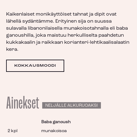
Kaikenlaiset monikäyttöiset tahnat ja dipit ovat
lähellä sydäntämme. Erityinen sija on suussa
sulavalla libanonilaisella munakoisotahnalla eli baba
ganoushilla, joka maistuu herkulliselta paahdetun
kukkakaalin ja raikkaan korianteri-lehtikaalisalaatin
kera.
KOKKAUSMOODI
Ainekset
NELJÄLLE ALKURUOAKSI
Baba ganoush
2 kpl
munakoisoa