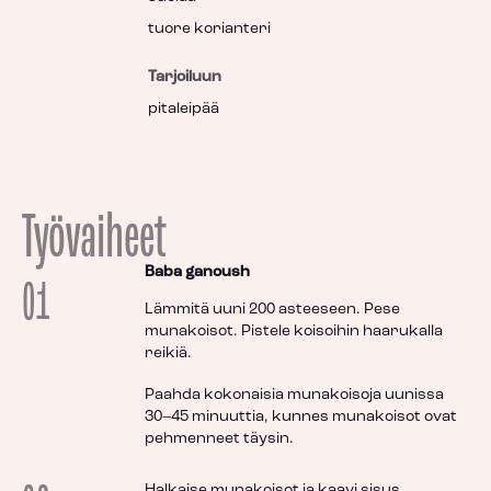
tuore korianteri
Tarjoiluun
pitaleipää
Työvaiheet
Baba ganoush
01
Lämmitä uuni 200 asteeseen. Pese
munakoisot. Pistele koisoihin haarukalla
reikiä.
Paahda kokonaisia munakoisoja uunissa
30–45 minuuttia, kunnes munakoisot ovat
pehmenneet täysin.
Halkaise munakoisot ja kaavi sisus