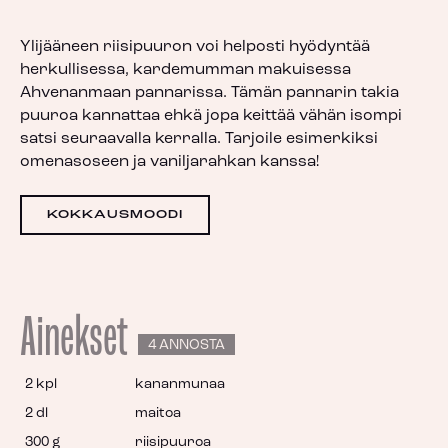
Ylijääneen riisipuuron voi helposti hyödyntää
herkullisessa, kardemumman makuisessa
Ahvenanmaan pannarissa. Tämän pannarin takia
puuroa kannattaa ehkä jopa keittää vähän isompi
satsi seuraavalla kerralla. Tarjoile esimerkiksi
omenasoseen ja vaniljarahkan kanssa!
KOKKAUSMOODI
Ainekset
4 ANNOSTA
2 kpl
kananmunaa
2 dl
maitoa
300 g
riisipuuroa