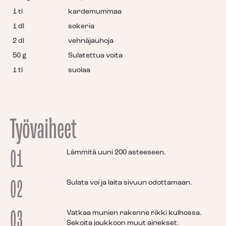
1 tl
kardemummaa
1 dl
sokeria
2 dl
vehnäjauhoja
50 g
Sulatettua voita
1 tl
suolaa
Työvaiheet
01
Lämmitä uuni 200 asteeseen.
02
Sulata voi ja laita sivuun odottamaan.
03
Vatkaa munien rakenne rikki kulhossa.
Sekoita joukkoon muut ainekset.