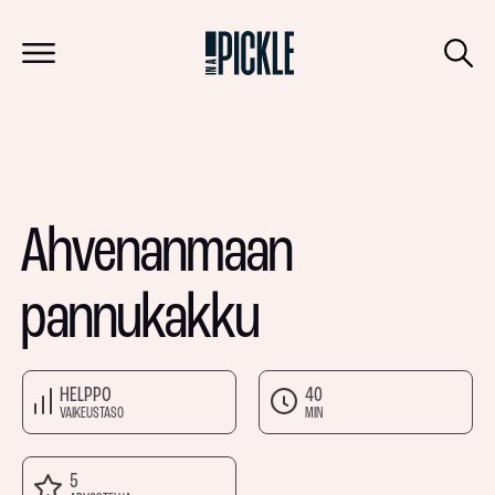
Ahvenanmaan
pannukakku
HELPPO
40
VAIKEUSTASO
MIN
5