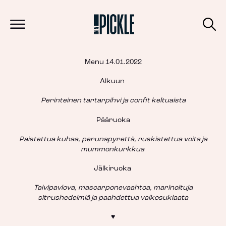
Menu 14.01.2022
Alkuun
Perinteinen tartarpihvi ja confit keltuaista
Pääruoka
Paistettua kuhaa, perunapyrettä, ruskistettua voita ja
mummonkurkkua
Jälkiruoka
Talvipavlova, mascarponevaahtoa, marinoituja
sitrushedelmiä ja paahdettua valkosuklaata
♥️